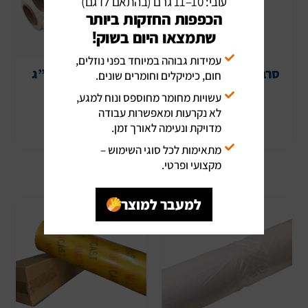
עובי: 10–11 גרם (בהתאם לדגם)
הכפפות החזקות ביותר
שתמצאו היום בשוק!
עמידות גבוהה במיוחד בפני נוזלים,
סרבל טייבק פס כחול
סטרץ’ שקוף 3 ק”ג
חום, כימיקלים וחומרים שונים.
40 יח׳
דק במיוחד
עשויות מחומר מחוספס ונוח למגע,
לא נקרעות ומאפשרות עבודה
הוספה לסל
הוספה לסל
מדויקת ונעימה לאורך זמן.
מתאימות לכל סוגי השימוש –
מקצועי ופרטי.
למעבר למוצר