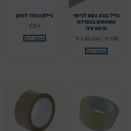
גליל כובע גשם לכיסוי
ניילון נצמד למזון
משטחים בהפרדת
6 ק”ג
פרפורציה
הוספה לסל
100 יח׳ | גובה 1.85 מ’
הוספה לסל