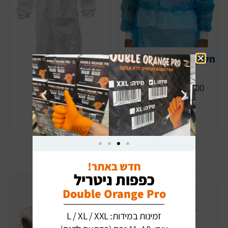
חלוק 30 גרם לרופא כחול
+ מנג’ט
סרבל מיגון לבן
100 יח׳ (10 בחבילה)
40 יח׳
הוספה לסל
הוספה לסל
חדש באתר!
כפפות ניטריל
Double Orange Pro
זמינות במידות: L / XL / XXL