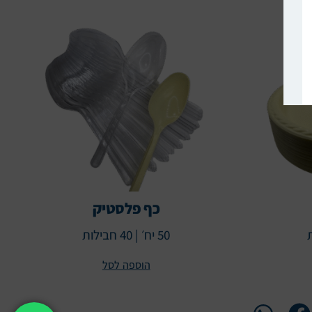
כף פלסטיק
50 יח׳ | 40 חבילות
הוספה לסל