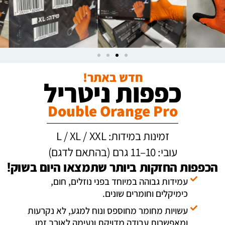
חדש באתר!
כפפות ניטריל
Double Orange Pro
זמינות במידות: L / XL / XXL
עובי: 10–11 גרם (בהתאם לדגם)
הכפפות החזקות ביותר שתמצאו היום בשוק!
עמידות גבוהה במיוחד בפני נוזלים, חום,
כימיקלים וחומרים שונים.
עשויות מחומר מחוספס ונוח למגע, לא נקרעות
מוצרים קשורים
ומאפשרות עבודה מדויקת ונעימה לאורך זמן.