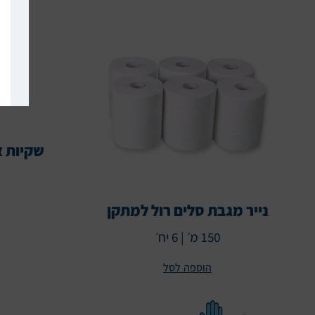
שקיות אש
נייר מגבת סלים רול למתקן
150 מ׳ | 6 יח׳
הוספה לסל